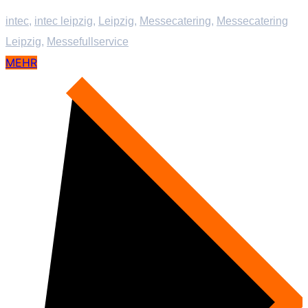
intec
,
intec leipzig
,
Leipzig
,
Messecatering
,
Messecatering
Leipzig
,
Messefullservice
MEHR