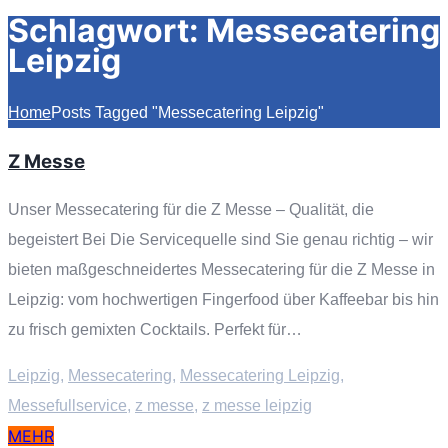
Schlagwort:
Messecatering
Leipzig
Home
Posts Tagged "Messecatering Leipzig"
Z Messe
Unser Messecatering für die Z Messe – Qualität, die
begeistert Bei Die Servicequelle sind Sie genau richtig – wir
bieten maßgeschneidertes Messecatering für die Z Messe in
Leipzig: vom hochwertigen Fingerfood über Kaffeebar bis hin
zu frisch gemixten Cocktails. Perfekt für…
Leipzig
,
Messecatering
,
Messecatering Leipzig
,
Messefullservice
,
z messe
,
z messe leipzig
MEHR