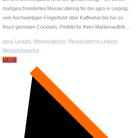
maßgeschneidertes Messecatering für die agra in Leipzig:
vom hochwertigen Fingerfood über Kaffeebar bis hin zu
frisch gemixten Cocktails. Perfekt für Ihren Markenauftritt…
agra
,
Leipzig
,
Messecatering
,
Messecatering Leipzig
,
Messefullservice
MEHR