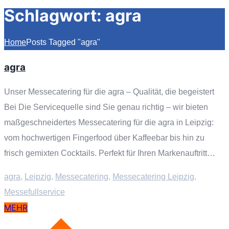
Schlagwort:
agra
Home
Posts Tagged "agra"
agra
Unser Messecatering für die agra – Qualität, die begeistert
Bei Die Servicequelle sind Sie genau richtig – wir bieten
maßgeschneidertes Messecatering für die agra in Leipzig:
vom hochwertigen Fingerfood über Kaffeebar bis hin zu
frisch gemixten Cocktails. Perfekt für Ihren Markenauftritt…
agra
,
Leipzig
,
Messecatering
,
Messecatering Leipzig
,
Messefullservice
MEHR