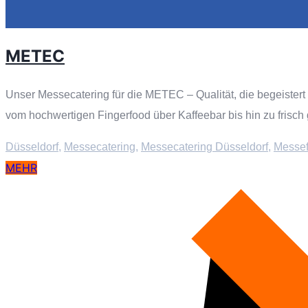
METEC
Unser Messecatering für die METEC – Qualität, die begeistert
vom hochwertigen Fingerfood über Kaffeebar bis hin zu frisch g
Düsseldorf
,
Messecatering
,
Messecatering Düsseldorf
,
Messef
MEHR