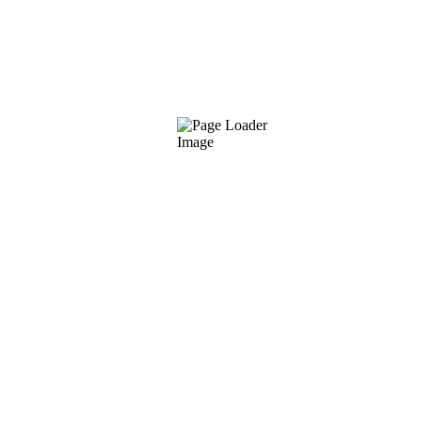
Wir bieten verlässlichen & eingespielten
Messefullservice deutschlandweit, z.B. für Augsburg,
Dortmund, Düsseldorf, Essen, Frankfurt,
Friedrichshafen, Hamburg, Hannover, Köln, Leipzig,
München, Nürnberg, Stuttgart
SERVICES