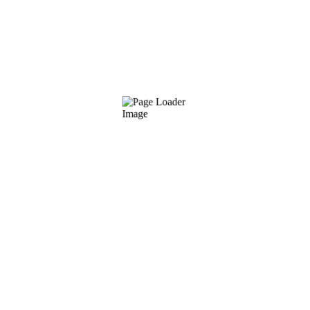
Wir bieten verlässlichen & eingespielten
Messefullservice deutschlandweit, z.B. für Augsburg,
Dortmund, Düsseldorf, Essen, Frankfurt,
Friedrichshafen, Hamburg, Hannover, Köln, Leipzig,
München, Nürnberg, Stuttgart