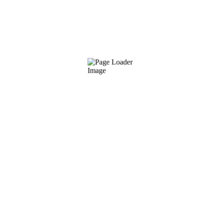
Wir bieten verlässlichen & eingespielten
Messefullservice deutschlandweit, z.B. für Augsburg,
Dortmund, Düsseldorf, Essen, Frankfurt,
Friedrichshafen, Hamburg, Hannover, Köln, Leipzig,
München, Nürnberg, Stuttgart
SERVICES