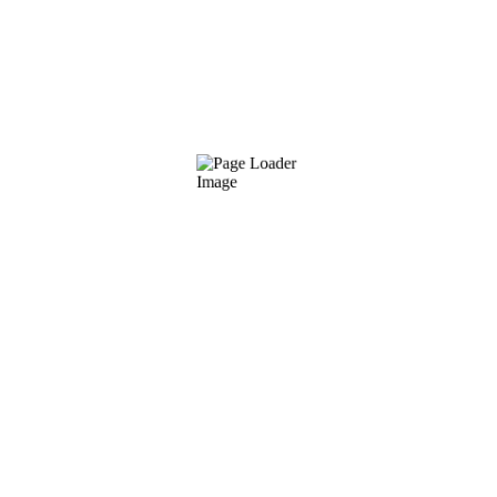
Wir bieten verlässlichen & eingespielten
Messefullservice deutschlandweit, z.B. für Augsburg,
Dortmund, Düsseldorf, Essen, Frankfurt,
Friedrichshafen, Hamburg, Hannover, Köln, Leipzig,
München, Nürnberg, Stuttgart