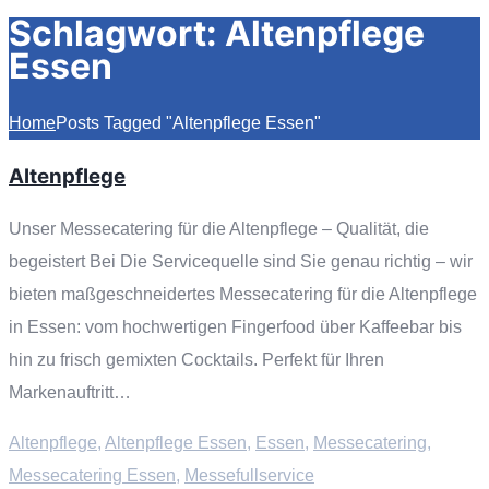
Schlagwort:
Altenpflege
Essen
Home
Posts Tagged "Altenpflege Essen"
Altenpflege
Unser Messecatering für die Altenpflege – Qualität, die
begeistert Bei Die Servicequelle sind Sie genau richtig – wir
bieten maßgeschneidertes Messecatering für die Altenpflege
in Essen: vom hochwertigen Fingerfood über Kaffeebar bis
hin zu frisch gemixten Cocktails. Perfekt für Ihren
Markenauftritt…
Altenpflege
,
Altenpflege Essen
,
Essen
,
Messecatering
,
Messecatering Essen
,
Messefullservice