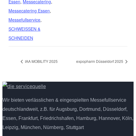
Essen
,
Messecatering
,
Messecatering Essen
,
Messefullservice
,
SCHWEISSEN &
SCHNEIDEN
IAA MOBILITY 2025
expopharm Düsseldorf 2025
Wir bieten verlässlichen & eingespielten Messefullservice
deutschlandweit, z.B. für Augsburg, Dortmund, Düsseldorf,
Essen, Frankfurt, Friedrichshafen, Hamburg, Hannover, Köln,
Leipzig, München, Nürnberg, Stuttgart